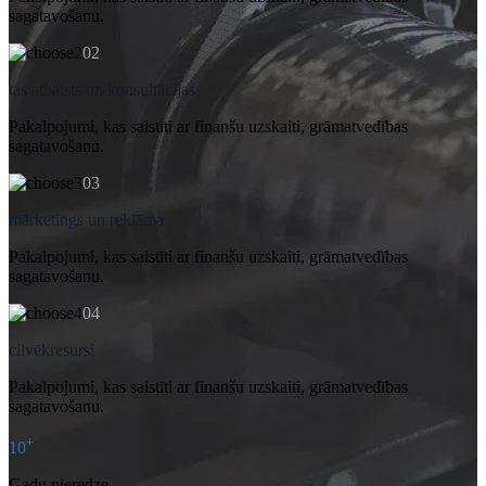
sagatavošanu.
02
tas atbalsts un konsultācijas
Pakalpojumi, kas saistīti ar finanšu uzskaiti, grāmatvedības
sagatavošanu.
03
mārketings un reklāma
Pakalpojumi, kas saistīti ar finanšu uzskaiti, grāmatvedības
sagatavošanu.
04
cilvēkresursi
Pakalpojumi, kas saistīti ar finanšu uzskaiti, grāmatvedības
sagatavošanu.
+
10
Gadu pieredze