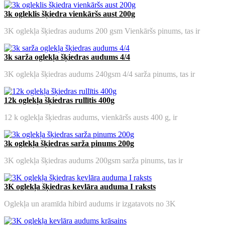
3k ogleklis šķiedra vienkāršs aust 200g
3K oglekļa šķiedras audums 200 gsm Vienkāršs pinums, tas ir
3k sarža oglekļa šķiedras audums 4/4
3K oglekļa šķiedras audums 240gsm 4/4 sarža pinums, tas ir
12k oglekļa šķiedras rullītis 400g
12 k oglekļa šķiedras audums, vienkāršs austs 400 g, ir
3k oglekļa šķiedras sarža pinums 200g
3K oglekļa šķiedras audums 200gsm sarža pinums, tas ir
3K oglekļa šķiedras kevlāra auduma I raksts
Oglekļa un aramīda hibird audums ir izgatavots no 3K