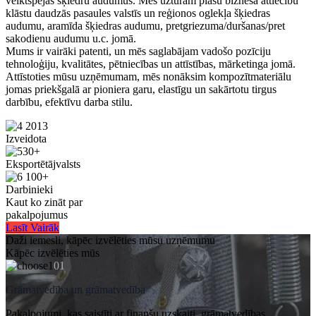
veiktspējas šķiedru audumus. Mēs uzturam plašu biznesa attiecību
klāstu daudzās pasaules valstīs un reģionos oglekļa šķiedras
audumu, aramīda šķiedras audumu, pretgriezuma/duršanas/pret
sakodienu audumu u.c. jomā.
Mums ir vairāki patenti, un mēs saglabājam vadošo pozīciju
tehnoloģiju, kvalitātes, pētniecības un attīstības, mārketinga jomā.
Attīstoties mūsu uzņēmumam, mēs nonāksim kompozītmateriālu
jomas priekšgalā ar pioniera garu, elastīgu un sakārtotu tirgus
darbību, efektīvu darba stilu.
2013
Izveidota
30+
Eksportētājvalsts
100+
Darbinieki
Kaut ko zināt par
pakalpojumus
Lasīt Vairāk
Daži iemesli, kāpēc izvēlēties mūsu uzņēmumu
Kāpēc izvēlēties mūs
01
Grāmatvedība un grāmatvedība
Pakalpojumi, kas saistīti ar finanšu uzskaiti, grāmatvedības