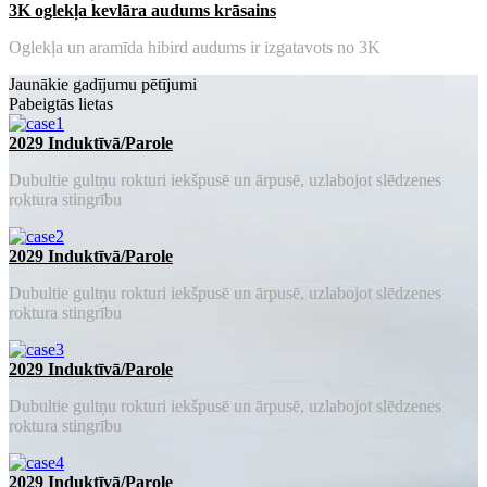
3K oglekļa kevlāra audums krāsains
Oglekļa un aramīda hibird audums ir izgatavots no 3K
Jaunākie gadījumu pētījumi
Pabeigtās lietas
2029 Induktīvā/Parole
Dubultie gultņu rokturi iekšpusē un ārpusē, uzlabojot slēdzenes
roktura stingrību
2029 Induktīvā/Parole
Dubultie gultņu rokturi iekšpusē un ārpusē, uzlabojot slēdzenes
roktura stingrību
2029 Induktīvā/Parole
Dubultie gultņu rokturi iekšpusē un ārpusē, uzlabojot slēdzenes
roktura stingrību
2029 Induktīvā/Parole