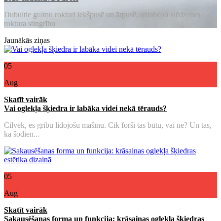
Dubultie gultņu rokturi iekšpusē un ārpusē, uzlabojot slēdzenes
roktura stingrību
Jaunākās ziņas
05
Aug
Skatīt vairāk
Vai oglekļa šķiedra ir labāka videi nekā tērauds?
Cilvēk, es gribu lidojošu mašīnu. Cik forši tas būtu, vai ne? Un tas,
ka šodien...
05
Aug
Skatīt vairāk
Sakausēšanas forma un funkcija: krāsainas oglekļa šķiedras