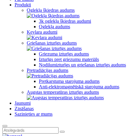
Produkti
Oglekļa šķiedras audums
3k oglekļa šķiedras audumi
Oglekļa audums
Kevlara audumi
Griešanas izturīgs audums
Griezuma izturīgs audums
Izturīgs pret griezumu materiāls
Nodilumizturīgs un griešanas izturīgs audums
Pretradiācijas audums
Pretkarstuma starojuma audums
Anti-elektromagnētiskā starojuma audums
Augstas temperatūras izturīgs audums
Jaunumi
Zināšanas
Sazinieties ar mums