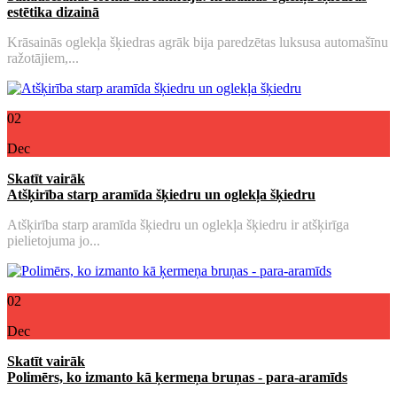
estētika dizainā
Krāsainās oglekļa šķiedras agrāk bija paredzētas luksusa automašīnu
ražotājiem,...
02
Dec
Skatīt vairāk
Atšķirība starp aramīda šķiedru un oglekļa šķiedru
Atšķirība starp aramīda šķiedru un oglekļa šķiedru ir atšķirīga
pielietojuma jo...
02
Dec
Skatīt vairāk
Polimērs, ko izmanto kā ķermeņa bruņas - para-aramīds