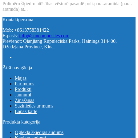
Polimēru šķiedru attīstības vēsturē pasaulē poli-para-aramīda (para-
aramīda) at...
Kontaktpersona
Mob: +8613758381422
E-pasts:
info@suncomposites.com
Pievienot: Qianjiang Rūpnieciskā Parks, Hainings 314400,
Džedzjana Province, Ķīna.
Ātrā navigācija
Mājas
Par mums
Produkti
Jaunumi
Zināšanas
Sazinieties ar mums
Lapas karte
Produkta kategorija
Oglekļa šķiedras audums
Kevlara audumi