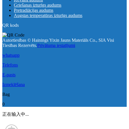
Griešanas izturīgs audums
Pretradiācijas audums
Augstas temperatūras izturīgs audums
QR kods
Autortiesības © Hainings Yixin Jauns Materiāls Co., SIA Visi
Tiesības Rezervēts.
Privātuma iestatījumi
whatsapp
Telefons
E-pasts
Izmeklēšana
Bag
0
正在输入中...