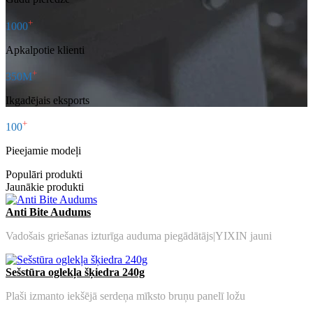
+
1000
Apkalpotie klienti
+
350M
Ikgadējais eksports
+
100
Pieejamie modeļi
Populāri produkti
Jaunākie produkti
Anti Bite Audums
Vadošais griešanas izturīga auduma piegādātājs|YIXIN jauni
Sešstūra oglekļa šķiedra 240g
Plaši izmanto iekšējā serdeņa mīksto bruņu panelī ložu