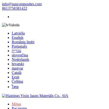
info@suncomposites.com
8613758381422
Valoda
Latviešu
English
România limbi
Português
עברית
slovenčina
Nederlands
hrvatski
magyar
Català
Eesti
Čeština
ไทย
Mājas
Par mums